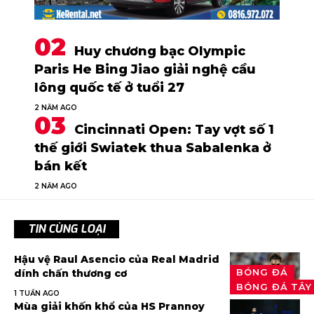
Huy chương bạc Olympic
Paris He Bing Jiao giải nghệ cầu
lông quốc tế ở tuổi 27
2 NĂM AGO
Cincinnati Open: Tay vợt số 1
thế giới Swiatek thua Sabalenka ở
bán kết
2 NĂM AGO
TIN CÙNG LOẠI
Hậu vệ Raul Asencio của Real Madrid
BÓNG ĐÁ
dính chấn thương cơ
BÓNG ĐÁ TÂY
1 TUẦN AGO
Mùa giải khốn khổ của HS Prannoy