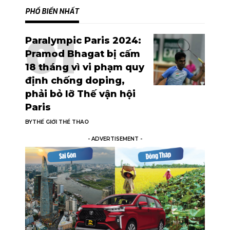
PHỔ BIẾN NHẤT
Paralympic Paris 2024:
Pramod Bhagat bị cấm
18 tháng vì vi phạm quy
định chống doping,
phải bỏ lỡ Thế vận hội
Paris
BY
THẾ GIỚI THỂ THAO
- ADVERTISEMENT -