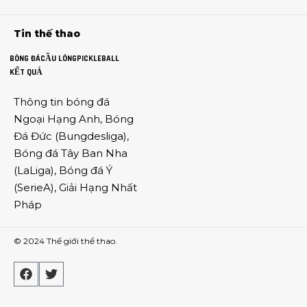
Tin thế thao
BÓNG ĐÁ
CẦU LÔNG
PICKLEBALL
KẾT QUẢ
Thông tin
bóng đá
Ngoại Hạng Anh
,
Bóng
Đá Đức
(
Bungdesliga
),
Bóng đá Tây Ban Nha
(
LaLiga
),
Bóng đá Ý
(
SerieA
),
Giải Hạng Nhất
Pháp
© 2024
Thế giới thể thao
.