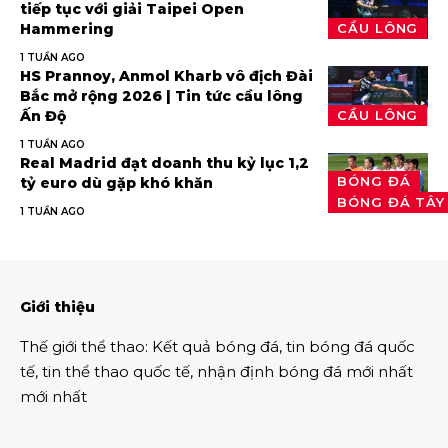
tiếp tục với giải Taipei Open
Hammering
CẦU LÔNG
1 TUẦN AGO
HS Prannoy, Anmol Kharb vô địch Đài
Bắc mở rộng 2026 | Tin tức cầu lông
Ấn Độ
CẦU LÔNG
1 TUẦN AGO
Real Madrid đạt doanh thu kỷ lục 1,2
BÓNG ĐÁ
tỷ euro dù gặp khó khăn
BÓNG ĐÁ TÂY
1 TUẦN AGO
Giới thiệu
Thế giới thể thao
:
Kết quả bóng đá
,
tin bóng đá quốc
tế
,
tin thể thao
quốc tế,
nhận định bóng đá
mới nhất
mới nhất