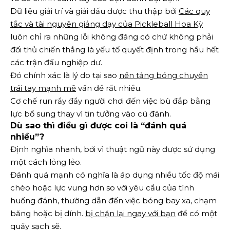
Dữ liệu giải trí và giải đấu được thu thập bởi
Các quy
tắc và tài nguyên giảng dạy của Pickleball Hoa Kỳ
luôn chỉ ra những lỗi không đáng có chứ không phải
đối thủ chiến thắng là yếu tố quyết định trong hầu hết
các trận đấu nghiệp dư.
Đó chính xác là lý do tại sao
nền tảng bóng chuyền
trái tay mạnh mẽ
vấn đề rất nhiều.
Cơ chế run rẩy đẩy người chơi đến việc bù đắp bằng
lực bổ sung thay vì tin tưởng vào cú đánh.
Dù sao thì điều gì được coi là “đánh quá
nhiều”?
Định nghĩa nhanh, bởi vì thuật ngữ này được sử dụng
một cách lỏng lẻo.
Đánh quá mạnh có nghĩa là áp dụng nhiều tốc độ mái
chèo hoặc lực vung hơn so với yêu cầu của tình
huống đánh, thường dẫn đến việc bóng bay xa, chạm
băng hoặc bị dính.
bị chặn lại ngay với bạn
để có một
quầy sạch sẽ.