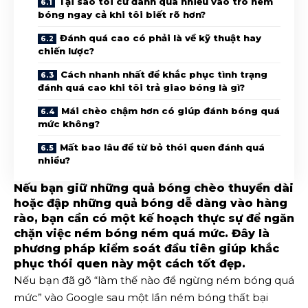
Tại sao tôi cứ đánh quá nhiều vào trò ném
bóng ngay cả khi tôi biết rõ hơn?
Đánh quá cao có phải là về kỹ thuật hay
chiến lược?
Cách nhanh nhất để khắc phục tình trạng
đánh quá cao khi tôi trả giao bóng là gì?
Mái chèo chậm hơn có giúp đánh bóng quá
mức không?
Mất bao lâu để từ bỏ thói quen đánh quá
nhiều?
Nếu bạn giữ những quả bóng chèo thuyền dài
hoặc đập những quả bóng dễ dàng vào hàng
rào, bạn cần có một kế hoạch thực sự để ngăn
chặn việc ném bóng ném quá mức. Đây là
phương pháp kiểm soát đầu tiên giúp khắc
phục thói quen này một cách tốt đẹp.
Nếu bạn đã gõ “làm thế nào để ngừng ném bóng quá
mức” vào Google sau một lần ném bóng thất bại