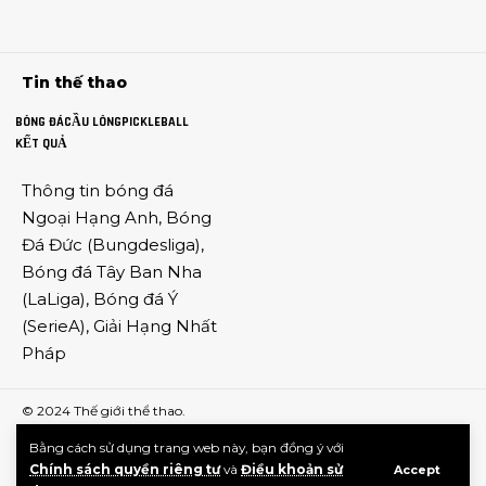
Tin thế thao
BÓNG ĐÁ
CẦU LÔNG
PICKLEBALL
KẾT QUẢ
Thông tin
bóng đá
Ngoại Hạng Anh
,
Bóng
Đá Đức
(
Bungdesliga
),
Bóng đá Tây Ban Nha
(
LaLiga
),
Bóng đá Ý
(
SerieA
),
Giải Hạng Nhất
Pháp
© 2024
Thế giới thể thao
.
Bằng cách sử dụng trang web này, bạn đồng ý với
Chính sách quyền riêng tư
và
Điều khoản sử
Accept