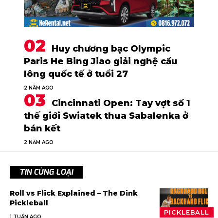
Huy chương bạc Olympic
Paris He Bing Jiao giải nghệ cầu
lông quốc tế ở tuổi 27
2 NĂM AGO
Cincinnati Open: Tay vợt số 1
thế giới Swiatek thua Sabalenka ở
bán kết
2 NĂM AGO
TIN CÙNG LOẠI
Roll vs Flick Explained – The Dink
Pickleball
PICKLEBALL
1 TUẦN AGO