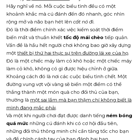
Hãy nghĩ về nó. Mỗi cuộc biểu tình đều có một
khoảnh khắc mà cú đánh đến đó nhanh, góc nhìn
rộng mở và não bạn hét lên
cất nó đi.
Đó là thời điểm chính xác việc kiểm soát thời điểm
biến mất và thuần khiết
tốc độ mái chèo
tiếp quản.
Vấn đề là hầu hết người chơi không bao giờ xây dựng
một
thiết bị thứ hai thực sự trên đường lái xe của họ
.
Đó là một chiếc máy làm cỏ khô hoặc một chiếc máy
làm cỏ khô, không có gì được hiệu chỉnh ở giữa.
Khoảng cách đó là nơi các cuộc biểu tình chết. Một
đường vung vợt vội vàng sẽ biến một điểm có thể
thắng thành một món quà cho đối thủ của bạn,
thường là
một sai lầm mà bạn thậm chí không biết là
mình đang mắc phải
.
Và một khi người chơi đạt được danh tiếng
ném bóng
quá mức
những cú đánh khi có cơ hội đầu tiên,
những đối thủ thông minh chỉ cần tăng tốc cho bạn
và để chính cánh tay của bạn đánh bại bạn.