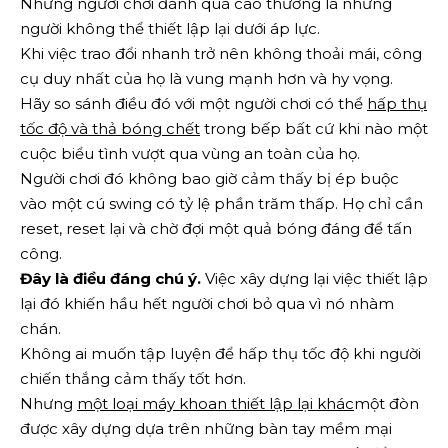
Những người chơi đánh quá cao thường là những
người không thể thiết lập lại dưới áp lực.
Khi việc trao đổi nhanh trở nên không thoải mái, công
cụ duy nhất của họ là vung mạnh hơn và hy vọng.
Hãy so sánh điều đó với một người chơi có thể
hấp thụ
tốc độ và thả bóng chết
trong bếp bất cứ khi nào một
cuộc biểu tình vượt qua vùng an toàn của họ.
Người chơi đó không bao giờ cảm thấy bị ép buộc
vào một cú swing có tỷ lệ phần trăm thấp. Họ chỉ cần
reset, reset lại và chờ đợi một quả bóng đáng để tấn
công.
Đây là điều đáng chú ý.
Việc xây dựng lại việc thiết lập
lại đó khiến hầu hết người chơi bỏ qua vì nó nhàm
chán.
Không ai muốn tập luyện để hấp thụ tốc độ khi người
chiến thắng cảm thấy tốt hơn.
Nhưng
một loại máy khoan thiết lập lại khác
một đòn
được xây dựng dựa trên những bàn tay mềm mại