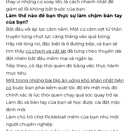
thay vì những cú xoay lớn, là cách nhanh nhất để
giảm số lỗi không bắt buộc của bạn.
Làm thế nào để bạn thực sự làm chậm bàn tay
của bạn?
Bắt đầu với áp lực cầm nắm. Một cú cầm vợt tử thần
truyền từng chút lực căng thẳng vào quả bóng.
Hãy nới lỏng nó, đặc biệt là ở đường bếp, và bạn sẽ
tìm thấy
cú chạm và cắt lát
đã từng chèo thuyền dài
đột nhiên bắt đầu mềm mại và ngắn lại.
Tiếp theo, cô lập thói quen đó bằng việc thực hành
mục tiêu.
Một trong những bài tập ăn uống khó khăn nhất hiện
có
buộc bạn phải kiểm soát tốc độ khi mệt mỏi, đó
chính xác là lúc thói quen chạy quá sức quay trở lại.
Làm đủ và bàn tay của bạn sẽ học được cài đặt mặc
định mới.
Làm chủ trò chơi Pickleball mềm của bạn như một
người chuyên nghiệp