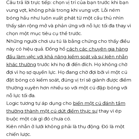
Câu trả lời trực tiếp: chọn vị trí của bạn trước khi bạn
vung vợt, không phải trong khi vung vợt. Lỗi ném
bóng hầu như luôn xuất phát từ một cầu thủ nhìn
thấy sân rộng mở và phản ứng với nỗ lực tối đa thay vì
chọn một mục tiêu cụ thể trước.
Những người chơi ưu tú là bằng chứng cho thấy điều
này có hiệu quả. Đồng hồ
cách các chuyên gia hàng
đầu làm việc với khả năng kiểm soát và sự kiên nhẫn
khác thường
trước khi họ đi đến đích. Họ không chờ
đợi vì họ sợ quyền lực. Họ đang chờ đợi bởi vì một cú
đặt bóng có kiểm soát, đúng vị trí sẽ giành được điểm
thường xuyên hơn nhiều so với một cú đập bóng với
nỗ lực tối đa.
Logic tương tự áp dụng cho
biến một cú đánh tầm
thường thành một cú dứt điểm thực sự
thay vì ép
buộc một cái gì đó chưa có.
Kiên nhẫn ở lưới không phải là thụ động. Đó là một
chiến lược.