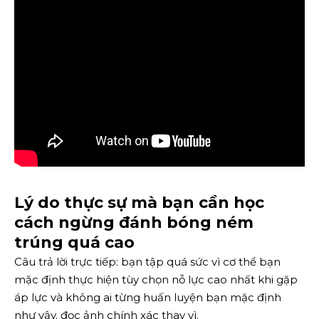
Lý do thực sự mà bạn cần học
cách ngừng đánh bóng ném
trúng quá cao
Câu trả lời trực tiếp: bạn tập quá sức vì cơ thể bạn
mặc định thực hiện tùy chọn nỗ lực cao nhất khi gặp
áp lực và không ai từng huấn luyện bạn mặc định
như vậy.
đọc ảnh chính xác
thay vì.