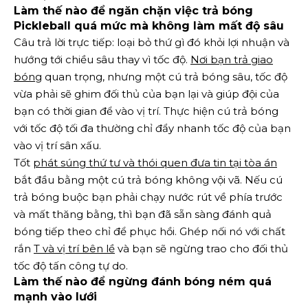
Làm thế nào để ngăn chặn việc trả bóng
Pickleball quá mức mà không làm mất độ sâu
Câu trả lời trực tiếp: loại bỏ thứ gì đó khỏi lợi nhuận và
hướng tới chiều sâu thay vì tốc độ.
Nơi bạn trả giao
bóng
quan trọng, nhưng một cú trả bóng sâu, tốc độ
vừa phải sẽ ghim đối thủ của bạn lại và giúp đội của
bạn có thời gian để vào vị trí. Thực hiện cú trả bóng
với tốc độ tối đa thường chỉ đẩy nhanh tốc độ của bạn
vào vị trí sân xấu.
Tốt
phát súng thứ tư và thói quen đưa tin tại tòa án
bắt đầu bằng một cú trả bóng không vội vã. Nếu cú ​​
trả bóng buộc bạn phải chạy nước rút về phía trước
và mất thăng bằng, thì bạn đã sẵn sàng đánh quả
bóng tiếp theo chỉ để phục hồi. Ghép nối nó với chất
rắn
T và vị trí bên lề
và bạn sẽ ngừng trao cho đối thủ
tốc độ tấn công tự do.
Làm thế nào để ngừng đánh bóng ném quá
mạnh vào lưới