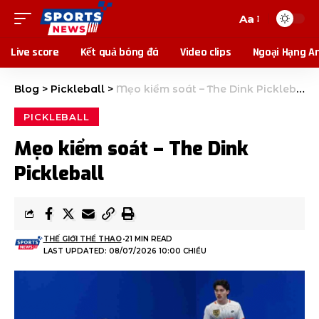
Aa
Live score
Kết quả bóng đá
Video clips
Ngoại Hạng A
Blog
>
Pickleball
>
Mẹo kiểm soát – The Dink Pickleball
PICKLEBALL
Mẹo kiểm soát – The Dink
Pickleball
THẾ GIỚI THỂ THAO
21 MIN READ
LAST UPDATED: 08/07/2026 10:00 CHIỀU