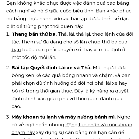
Bạn không khắc phục được việc đánh quá cao bằng
cách nghĩ về nó ở giữa cuộc biểu tình. Bạn khắc phục
nó bằng thực hành, với các bài tập được thiết kế đặc
biệt để trừng phạt thói quen này.
Thang bắn thứ ba.
Thả, lái, thả lại, theo lệnh của đối
tác.
Thêm sự đa dạng cho số lần chụp thứ ba của
bạn
buộc bạn phải chuyển số thay vì mặc định ở
một tốc độ mỗi lần.
Bài tập Quyết định Lái xe và Thả.
Một người đưa
bóng xen kẽ các quả bóng nhanh và chậm, và bạn
phải chọn
dù tình huống đó đòi hỏi phải lái xe hay
bỏ rơi
trong thời gian thực. Đây là kỹ năng ra quyết
định chính xác giúp phá vỡ thói quen đánh quá
cao.
Máy khoan tủ lạnh và máy nướng bánh mì.
Nghe
có vẻ ngớ ngẩn nhưng
động tác chân và mũi khoan
chạm này
xây dựng sự cân bằng mà bạn cần để