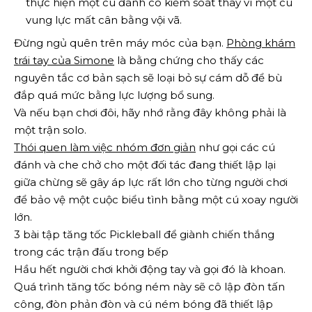
thực hiện một cú đánh có kiểm soát thay vì một cú
vung lực mất cân bằng vội vã.
Đừng ngủ quên trên máy móc của bạn.
Phòng khám
trái tay của Simone
là bằng chứng cho thấy các
nguyên tắc cơ bản sạch sẽ loại bỏ sự cám dỗ để bù
đắp quá mức bằng lực lượng bổ sung.
Và nếu bạn chơi đôi, hãy nhớ rằng đây không phải là
một trận solo.
Thói quen làm việc nhóm đơn giản
như gọi các cú
đánh và che chở cho một đối tác đang thiết lập lại
giữa chừng sẽ gây áp lực rất lớn cho từng người chơi
để bảo vệ một cuộc biểu tình bằng một cú xoay người
lớn.
3 bài tập tăng tốc Pickleball để giành chiến thắng
trong các trận đấu trong bếp
Hầu hết người chơi khởi động tay và gọi đó là khoan.
Quá trình tăng tốc bóng ném này sẽ cô lập đòn tấn
công, đòn phản đòn và cú ném bóng đã thiết lập