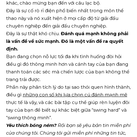
khác, chào mừng bạn đến với câu lạc bộ.
Đây là sự cố rò rỉ điện phổ biến nhất trong môn thể
thao này và nó xuất hiện ở mọi cấp độ từ giải đấu
chuyên nghiệp đến giải đấu chuyên nghiệp.
Đây là sự thật khó chịu.
Đánh quá mạnh không phải
là vấn đề về sức mạnh. Đó là một vấn đề ra quyết
định.
Bạn đang chọn nỗ lực tối đa khi tình huống đòi hỏi
điều gì đó thông minh hơn và cánh tay của bạn đang
thanh toán các séc mà chiến lược của bạn không thể
trang trải được.
Phần này phân tích lý do tại sao thói quen hình thành,
điều gì
những con số khi lựa chọn cú đánh mạnh mẽ
thực tế là vậy, và các bài tập cụ thể giúp rèn luyện đôi
tay của bạn để biết sự khác biệt giữa “swing hard” và
“swing thông minh”.
Yêu thích bóng ném?
Rồi bạn sẽ yêu
bản tin miễn phí
của chúng tôi
. Chúng tôi gửi miễn phí những tin tức,