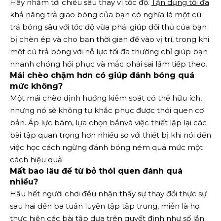
Hãy nhắm tới chiều sâu thay vì tốc độ.
Tận dụng tối đa
khả năng trả giao bóng của bạn
có nghĩa là một cú
trả bóng sâu với tốc độ vừa phải giúp đối thủ của bạn
bị chèn ép và cho bạn thời gian để vào vị trí, trong khi
một cú trả bóng với nỗ lực tối đa thường chỉ giúp bạn
nhanh chóng hồi phục và mắc phải sai lầm tiếp theo.
Mái chèo chậm hơn có giúp đánh bóng quá
mức không?
Một mái chèo định hướng kiểm soát có thể hữu ích,
nhưng nó sẽ không tự khắc phục được thói quen cơ
bản. Áp lực bám,
lựa chọn bắn
và việc thiết lập lại các
bài tập quan trọng hơn nhiều so với thiết bị khi nói đến
việc học cách ngừng đánh bóng ném quá mức một
cách hiệu quả.
Mất bao lâu để từ bỏ thói quen đánh quá
nhiều?
Hầu hết người chơi đều nhận thấy sự thay đổi thực sự
sau hai đến ba tuần luyện tập tập trung, miễn là họ
thực hiện các bài tập dựa trên quyết định như số lần