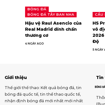
BÓNG ĐÁ
BÓNG ĐÁ TÂY BAN NHA
CẦU
Hậu vệ Raul Asencio của
HS P
Real Madrid dính chấn
vô đị
thương cơ
2026 
Độ
4 NGÀY AGO
5 NGÀY
Giới thiệu
Tin
BÓNG Đ
Thế giới thể thao
:
Kết quả bóng đá
,
tin
bóng đá quốc tế
,
tin thể thao
quốc tế,
Thô
nhận định bóng đá
mới nhất mới nhất
(
Bun