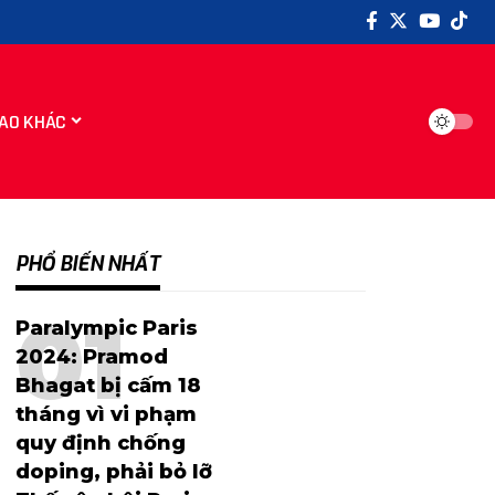
AO KHÁC
PHỔ BIẾN NHẤT
Paralympic Paris
2024: Pramod
Bhagat bị cấm 18
tháng vì vi phạm
quy định chống
doping, phải bỏ lỡ