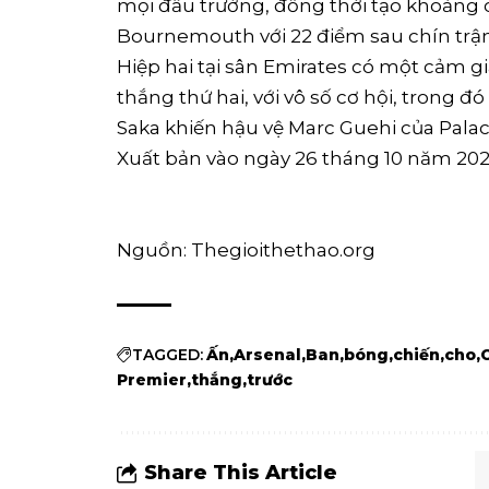
mọi đấu trường, đồng thời tạo khoảng c
Bournemouth với 22 điểm sau chín trận
Hiệp hai tại sân Emirates có một cảm g
thắng thứ hai, với vô số cơ hội, trong
Saka khiến hậu vệ Marc Guehi của Palac
Xuất bản vào ngày 26 tháng 10 năm 20
Nguồn: Thegioithethao.org
TAGGED:
Ấn
Arsenal
Ban
bóng
chiến
cho
Premier
thắng
trước
Share This Article