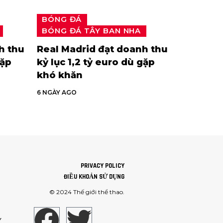
BÓNG ĐÁ
BÓNG ĐÁ TÂY BAN NHA
h thu
Real Madrid đạt doanh thu
gặp
kỷ lục 1,2 tỷ euro dù gặp
khó khăn
6 NGÀY AGO
PRIVACY POLICY
ĐIỀU KHOẢN SỬ DỤNG
© 2024
Thế giới thể thao
.
Ý