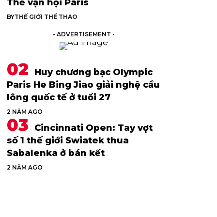
Thế vận hội Paris
BY
THẾ GIỚI THỂ THAO
- ADVERTISEMENT -
Huy chương bạc Olympic
Paris He Bing Jiao giải nghệ cầu
lông quốc tế ở tuổi 27
2 NĂM AGO
Cincinnati Open: Tay vợt
số 1 thế giới Swiatek thua
Sabalenka ở bán kết
2 NĂM AGO