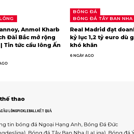
BÓNG ĐÁ
 LÔNG
BÓNG ĐÁ TÂY BAN NHA
rannoy, Anmol Kharb
Real Madrid đạt doan
ch Đài Bắc mở rộng
kỷ lục 1,2 tỷ euro dù 
| Tin tức cầu lông Ấn
khó khăn
6 NGÀY AGO
 AGO
 thế thao
Á
CẦU LÔNG
PICKLEBALL
KẾT QUẢ
ng tin
bóng đá Ngoại Hạng Anh
,
Bóng Đá Đức
gdesliga
),
Bóng đá Tây Ban Nha
(
LaLiga
),
Bóng đá 