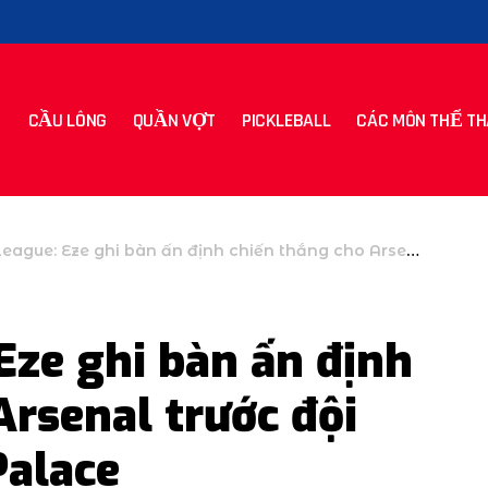
CẦU LÔNG
QUẦN VỢT
PICKLEBALL
CÁC MÔN THỂ TH
: Eze ghi bàn ấn định chiến thắng cho Arsenal trước đội bóng cũ Crystal Palace
Eze ghi bàn ấn định
Arsenal trước đội
Palace