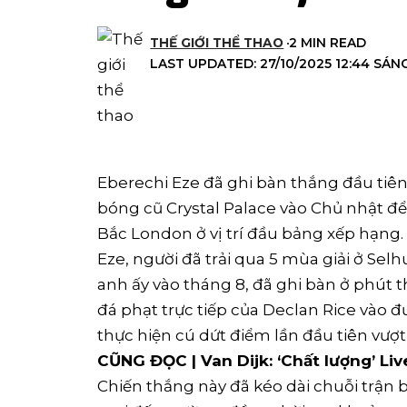
THẾ GIỚI THỂ THAO
2 MIN READ
LAST UPDATED: 27/10/2025 12:44 SÁN
Eberechi Eze đã ghi bàn thắng đầu tiên
bóng cũ Crystal Palace vào Chủ nhật đ
Bắc London ở vị trí đầu bảng xếp hạng.
Eze, người đã trải qua 5 mùa giải ở Selh
anh ấy vào tháng 8, đã ghi bàn ở phút 
đá phạt trực tiếp của Declan Rice vào đư
thực hiện cú dứt điểm lần đầu tiên vư
CŨNG ĐỌC | Van Dijk: ‘Chất lượng’ Liv
Chiến thắng này đã kéo dài chuỗi trận bấ