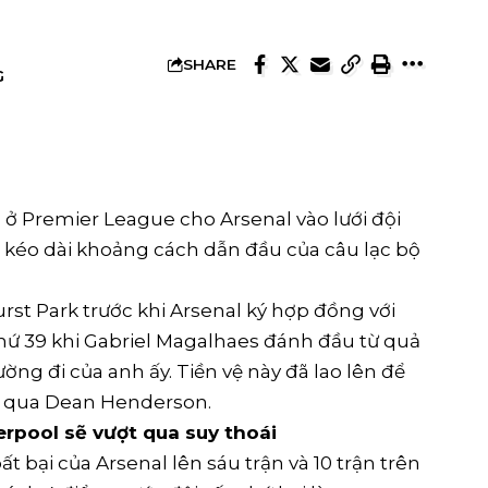
SHARE
G
 ở Premier League cho Arsenal vào lưới đội
ể kéo dài khoảng cách dẫn đầu của câu lạc bộ
urst Park trước khi Arsenal ký hợp đồng với
thứ 39 khi Gabriel Magalhaes đánh đầu từ quả
ờng đi của anh ấy. Tiền vệ này đã lao lên để
ợt qua Dean Henderson.
erpool sẽ vượt qua suy thoái
t bại của Arsenal lên sáu trận và 10 trận trên