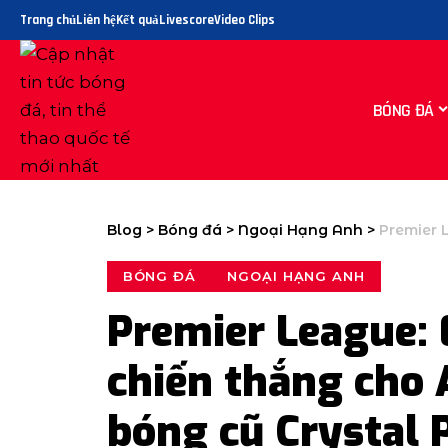
Trang chủ
Liên hệ
Kết quả
Livescore
Video Clips
BÓNG ĐÁ
Blog
>
Bóng đá
>
Ngoại Hạng Anh
>
Premier League
BÓNG ĐÁ
NGOẠI HẠNG ANH
Premier League: 
chiến thắng cho 
bóng cũ Crystal 