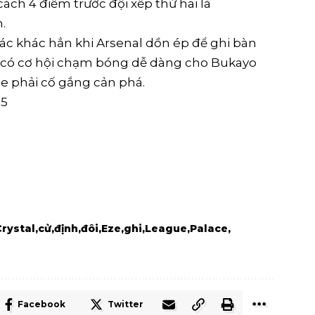
ách 4 điểm trước đội xếp thứ hai là
.
iác khác hẳn khi Arsenal dồn ép để ghi bàn
 đó có cơ hội chạm bóng dễ dàng cho Bukayo
e phải cố gắng cản phá.
25
Crystal
cử
định
đôi
Eze
ghi
League
Palace
Facebook
Twitter