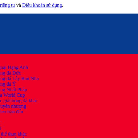
riêng tư
và
Điều khoản sử dụng
.
oại Hạng Anh
ng đá Đức
ng đá Tây Ban Nha
ng đá Ý
ng Nhất Pháp
fa World Cup
c giải bóng đá khác
uyển nhượng
deo trận đấu
t
l
thể thao khác