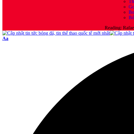
Th
Go
B
Bó
Reading:
Rafae
Aa