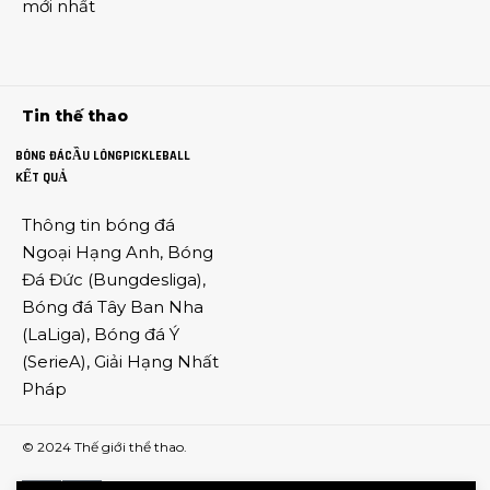
mới nhất
Tin thế thao
BÓNG ĐÁ
CẦU LÔNG
PICKLEBALL
KẾT QUẢ
Thông tin
bóng đá
Ngoại Hạng Anh
,
Bóng
Đá Đức
(
Bungdesliga
),
Bóng đá Tây Ban Nha
(
LaLiga
),
Bóng đá Ý
(
SerieA
),
Giải Hạng Nhất
Pháp
© 2024
Thế giới thể thao
.