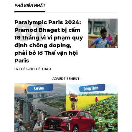
PHỔ BIẾN NHẤT
Paralympic Paris 2024:
Pramod Bhagat bị cấm
18 tháng vì vi phạm quy
định chống doping,
phải bỏ lỡ Thế vận hội
Paris
BY
THẾ GIỚI THỂ THAO
- ADVERTISEMENT -