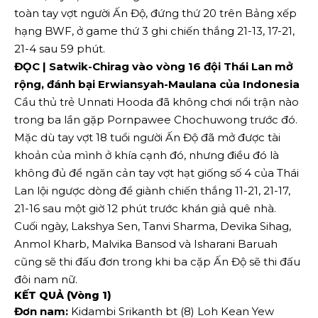
toàn tay vợt người Ấn Độ, đứng thứ 20 trên Bảng xếp
hạng BWF, ở game thứ 3 ghi chiến thắng 21-13, 17-21,
21-4 sau 59 phút.
ĐỌC | Satwik-Chirag vào vòng 16 đội Thái Lan mở
rộng, đánh bại Erwiansyah-Maulana của Indonesia
Cầu thủ trẻ Unnati Hooda đã không chơi nổi trận nào
trong ba lần gặp Pornpawee Chochuwong trước đó.
Mặc dù tay vợt 18 tuổi người Ấn Độ đã mở được tài
khoản của mình ở khía cạnh đó, nhưng điều đó là
không đủ để ngăn cản tay vợt hạt giống số 4 của Thái
Lan lội ngược dòng để giành chiến thắng 11-21, 21-17,
21-16 sau một giờ 12 phút trước khán giả quê nhà.
Cuối ngày, Lakshya Sen, Tanvi Sharma, Devika Sihag,
Anmol Kharb, Malvika Bansod và Isharani Baruah
cũng sẽ thi đấu đơn trong khi ba cặp Ấn Độ sẽ thi đấu
đôi nam nữ.
KẾT QUẢ (Vòng 1)
Đơn nam:
Kidambi Srikanth bt (8) Loh Kean Yew