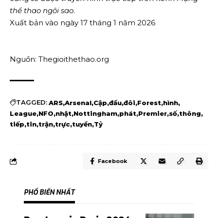
thể thao ngôi sao
.
Xuất bản vào ngày 17 tháng 1 năm 2026
Nguồn: Thegioithethao.org
TAGGED:
ARS
Arsenal
Cập
đầu
đôi
Forest
hình
League
NFO
nhật
Nottingham
phát
Premier
số
thông
tiếp
tin
trận
trực
tuyển
Tỷ
Facebook
PHỔ BIẾN NHẤT