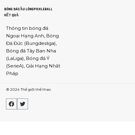
BÓNG ĐÁ
CẦU LÔNG
PICKLEBALL
KẾT QUẢ
Thông tin
bóng đá
Ngoại Hạng Anh
,
Bóng
Đá Đức
(
Bungdesliga
),
Bóng đá Tây Ban Nha
(
LaLiga
),
Bóng đá Ý
(
SerieA
),
Giải Hạng Nhất
Pháp
© 2024
Thế giới thể thao
.