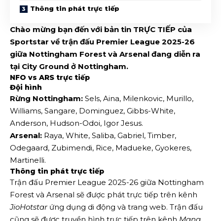
Thông tin phát trực tiếp
Chào mừng bạn đến với bản tin TRỰC TIẾP của
Sportstar về trận đấu Premier League 2025-26
giữa Nottingham Forest và Arsenal đang diễn ra
tại City Ground ở Nottingham.
NFO vs ARS trực tiếp
Đội hình
Rừng Nottingham:
Sels, Aina, Milenkovic, Murillo,
Williams, Sangare, Dominguez, Gibbs-White,
Anderson, Hudson-Odoi, Igor Jesus.
Arsenal:
Raya, White, Saliba, Gabriel, Timber,
Odegaard, Zubimendi, Rice, Madueke, Gyokeres,
Martinelli.
Thông tin phát trực tiếp
Trận đấu Premier League 2025-26 giữa Nottingham
Forest và Arsenal sẽ được phát trực tiếp trên kênh
JioHotstar
ứng dụng di động và trang web. Trận đấu
cũng sẽ được truyền hình trực tiếp trên kênh
Mạng