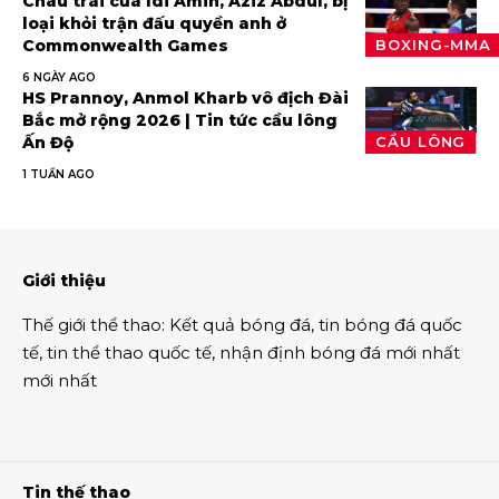
Cháu trai của Idi Amin, Aziz Abdul, bị
loại khỏi trận đấu quyền anh ở
Commonwealth Games
BOXING-MMA
6 NGÀY AGO
HS Prannoy, Anmol Kharb vô địch Đài
Bắc mở rộng 2026 | Tin tức cầu lông
Ấn Độ
CẦU LÔNG
1 TUẦN AGO
Giới thiệu
Thế giới thể thao
:
Kết quả bóng đá
,
tin bóng đá quốc
tế
,
tin thể thao
quốc tế,
nhận định bóng đá
mới nhất
mới nhất
Tin thế thao