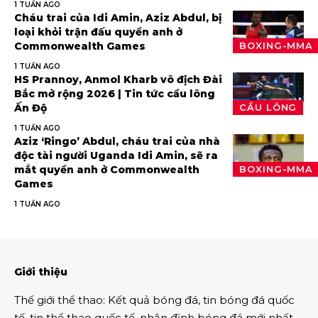
1 TUẦN AGO
Cháu trai của Idi Amin, Aziz Abdul, bị
loại khỏi trận đấu quyền anh ở
Commonwealth Games
BOXING-MMA
1 TUẦN AGO
HS Prannoy, Anmol Kharb vô địch Đài
Bắc mở rộng 2026 | Tin tức cầu lông
Ấn Độ
CẦU LÔNG
1 TUẦN AGO
Aziz ‘Ringo’ Abdul, cháu trai của nhà
độc tài người Uganda Idi Amin, sẽ ra
mắt quyền anh ở Commonwealth
BOXING-MMA
Games
1 TUẦN AGO
Giới thiệu
Thế giới thể thao
:
Kết quả bóng đá
,
tin bóng đá quốc
tế
,
tin thể thao
quốc tế,
nhận định bóng đá
mới nhất