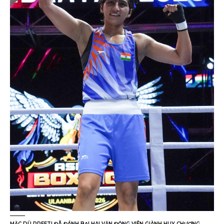
MẶC DÙ PREETI ĐÃ ĐÁNH BẠI HAI VẬN ĐỘNG VIÊN GIÀNH HUY CHƯƠNG