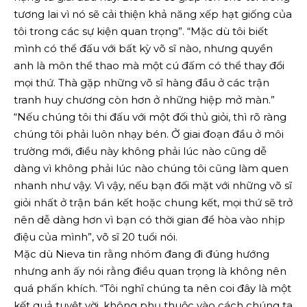
tương lai vì nó sẽ cải thiện khả năng xếp hạt giống của
tôi trong các sự kiện quan trọng”. “Mặc dù tôi biết
mình có thể đấu với bất kỳ võ sĩ nào, nhưng quyền
anh là môn thể thao mà một cú đấm có thể thay đổi
mọi thứ. Thà gặp những võ sĩ hàng đầu ở các trận
tranh huy chương còn hơn ở những hiệp mở màn.”
“Nếu chúng tôi thi đấu với một đối thủ giỏi, thì rõ ràng
chúng tôi phải luôn nhạy bén. Ở giai đoạn đầu ở môi
trường mới, điều này không phải lúc nào cũng dễ
dàng vì không phải lúc nào chúng tôi cũng làm quen
nhanh như vậy. Vì vậy, nếu bạn đối mặt với những võ sĩ
giỏi nhất ở trận bán kết hoặc chung kết, mọi thứ sẽ trở
nên dễ dàng hơn vì bạn có thời gian để hòa vào nhịp
điệu của mình”, võ sĩ 20 tuổi nói.
Mặc dù Nieva tin rằng nhóm đang đi đúng hướng
nhưng anh ấy nói rằng điều quan trọng là không nên
quá phấn khích. “Tôi nghĩ chúng ta nên coi đây là một
kết quả tuyệt vời, không phụ thuộc vào cách chúng ta