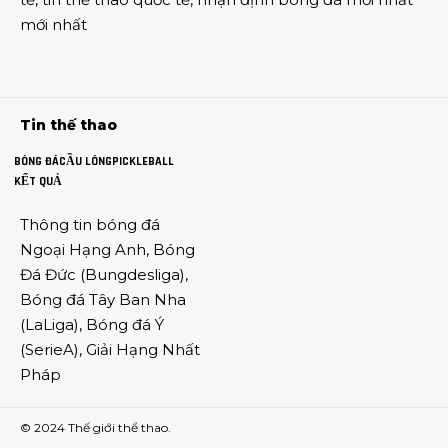
mới nhất
Tin thế thao
BÓNG ĐÁ
CẦU LÔNG
PICKLEBALL
KẾT QUẢ
Thông tin
bóng đá
Ngoại Hạng Anh
,
Bóng
Đá Đức
(
Bungdesliga
),
Bóng đá Tây Ban Nha
(
LaLiga
),
Bóng đá Ý
(
SerieA
),
Giải Hạng Nhất
Pháp
© 2024
Thế giới thể thao
.