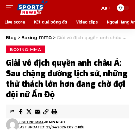
Aa
Live score
Kết quả bóng đá
Video clips
Ngoại Hạng A
Blog
>
Boxing-MMA
>
Giải vô địch quyền anh châu Á: Sau chặng đường lịch sử, những thử thách lớn hơn đang chờ đợi đội nữ Ấn Độ
BOXING-MMA
Giải vô địch quyền anh châu Á:
Sau chặng đường lịch sử, những
thử thách lớn hơn đang chờ đợi
đội nữ Ấn Độ
FIGHTING MMA
18 MIN READ
LAST UPDATED: 22/04/2026 1:07 CHIỀU