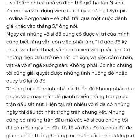
– và thậm chí cả nhà vô địch thế giới hai lần Nikhat
Zareen và vận động viên đoạt huy chương Olympic
Lovlina Borgohain – sẽ phải trải qua một cuộc đánh
giá khác vào tháng 5,” ông nói.
Ngay cả những võ sĩ đã củng cố được vị trí của mình
cũng biết rằng vẫn còn việc phải làm. “Từ góc độ kỹ
thuật và chiến thuật, vẫn còn nhiều việc phải làm. Có
những hiệp đấu trở nên rất lộn xộn, với việc cầm chân,
vật và võ sĩ ngã xuống sàn. Không phải lúc nào chúng
tôi cũng giải quyết được những tình huống đó hoặc
quay trở lại từ đó.
“Chúng tôi biết mình phải cải thiện để không phải phụ
thuộc vào may mắn để giành chiến thắng trong các
trận đấu sát nút. Hiện tại, rất nhiều võ sĩ đã có những
ngày thi đấu tốt nhất trong trận chung kết. Nhưng
cũng có những trận đấu mà các võ sĩ của chúng tôi
đã có một ngày thi đấu tồi tệ và điều đó là chưa đủ để
giành chiến thắng. Chúng tôi muốn cải thiện đường cơ