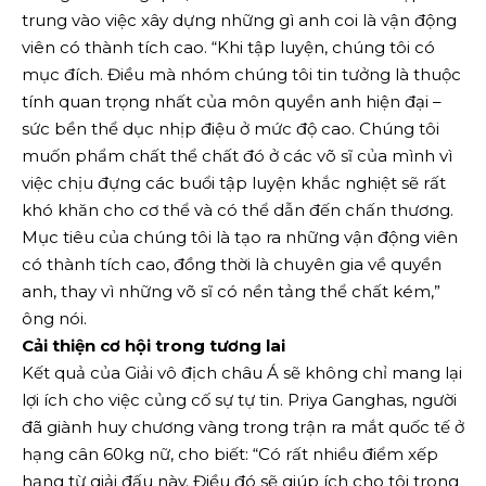
trung vào việc xây dựng những gì anh coi là vận động
viên có thành tích cao. “Khi tập luyện, chúng tôi có
mục đích. Điều mà nhóm chúng tôi tin tưởng là thuộc
tính quan trọng nhất của môn quyền anh hiện đại –
sức bền thể dục nhịp điệu ở mức độ cao. Chúng tôi
muốn phẩm chất thể chất đó ở các võ sĩ của mình vì
việc chịu đựng các buổi tập luyện khắc nghiệt sẽ rất
khó khăn cho cơ thể và có thể dẫn đến chấn thương.
Mục tiêu của chúng tôi là tạo ra những vận động viên
có thành tích cao, đồng thời là chuyên gia về quyền
anh, thay vì những võ sĩ có nền tảng thể chất kém,”
ông nói.
Cải thiện cơ hội trong tương lai
Kết quả của Giải vô địch châu Á sẽ không chỉ mang lại
lợi ích cho việc củng cố sự tự tin. Priya Ganghas, người
đã giành huy chương vàng trong trận ra mắt quốc tế ở
hạng cân 60kg nữ, cho biết: “Có rất nhiều điểm xếp
hạng từ giải đấu này. Điều đó sẽ giúp ích cho tôi trong