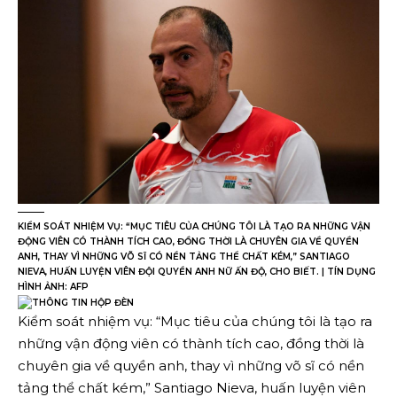
KIỂM SOÁT NHIỆM VỤ: “MỤC TIÊU CỦA CHÚNG TÔI LÀ TẠO RA NHỮNG VẬN
ĐỘNG VIÊN CÓ THÀNH TÍCH CAO, ĐỒNG THỜI LÀ CHUYÊN GIA VỀ QUYỀN
ANH, THAY VÌ NHỮNG VÕ SĨ CÓ NỀN TẢNG THỂ CHẤT KÉM,” SANTIAGO
NIEVA, HUẤN LUYỆN VIÊN ĐỘI QUYỀN ANH NỮ ẤN ĐỘ, CHO BIẾT. | TÍN DỤNG
HÌNH ẢNH: AFP
Kiểm soát nhiệm vụ: “Mục tiêu của chúng tôi là tạo ra
những vận động viên có thành tích cao, đồng thời là
chuyên gia về quyền anh, thay vì những võ sĩ có nền
tảng thể chất kém,” Santiago Nieva, huấn luyện viên