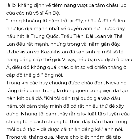
là lời khẳng định về tiềm năng vượt xa tầm châu lục
của các nữ võ sĩ Ấn Độ.
“Trong khoảng 10 năm trở lại đây, châu Á đã nổi lên
như lục địa mạnh nhất về quyền anh nữ. Trước đây
hầu hết là Trung Quốc, Triều Tiên, Đài Loan và Thái
Lan đều rất mạnh, nhưng trong vài năm gần đây,
Uzbekistan và Kazakhstan đã sản sinh ra một số tài
năng đẳng cấp thế giới. Vì vậy, nếu bạn vô địch ở châu
Á, điều đó không quá khác biệt so với chiến thắng ở
cấp độ thế giới,” ông nói.
Trong khi các huy chương được chào đón, Nieva nói
rằng điều quan trọng là đừng quên công việc đã tạo
nên kết quả đó. “Khi tôi đến trại quốc gia vào đầu
năm, tôi cảm thấy mình đã có rất nhiều thứ để xây
dựng. Nhưng tôi cảm thấy rằng kỷ luật tập luyện của
chúng tôi – cách chúng tôi thúc đẩy bản thân trong
mỗi buổi tập – đã được cải thiện đáng kể,” anh nói.
Trong vài tháng qua, Nieva cho biết nhóm đã tập