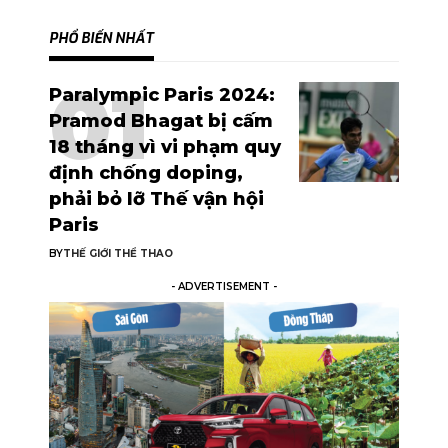
PHỔ BIẾN NHẤT
Paralympic Paris 2024:
Pramod Bhagat bị cấm
18 tháng vì vi phạm quy
định chống doping,
phải bỏ lỡ Thế vận hội
Paris
BY
THẾ GIỚI THỂ THAO
- ADVERTISEMENT -