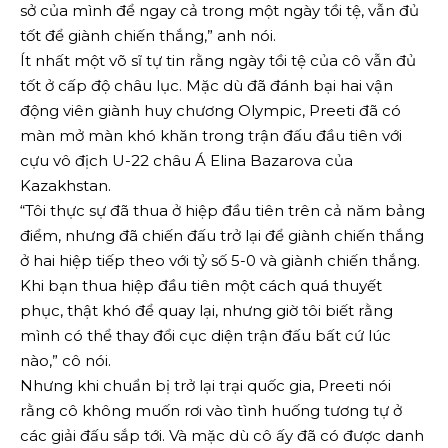
sở của mình để ngay cả trong một ngày tồi tệ, vẫn đủ
tốt để giành chiến thắng,” anh nói.
Ít nhất một võ sĩ tự tin rằng ngày tồi tệ của cô vẫn đủ
tốt ở cấp độ châu lục. Mặc dù đã đánh bại hai vận
động viên giành huy chương Olympic, Preeti đã có
màn mở màn khó khăn trong trận đấu đầu tiên với
cựu vô địch U-22 châu Á Elina Bazarova của
Kazakhstan.
“Tôi thực sự đã thua ở hiệp đầu tiên trên cả năm bảng
điểm, nhưng đã chiến đấu trở lại để giành chiến thắng
ở hai hiệp tiếp theo với tỷ số 5-0 và giành chiến thắng.
Khi bạn thua hiệp đầu tiên một cách quá thuyết
phục, thật khó để quay lại, nhưng giờ tôi biết rằng
mình có thể thay đổi cục diện trận đấu bất cứ lúc
nào,” cô nói.
Nhưng khi chuẩn bị trở lại trại quốc gia, Preeti nói
rằng cô không muốn rơi vào tình huống tương tự ở
các giải đấu sắp tới. Và mặc dù cô ấy đã có được danh