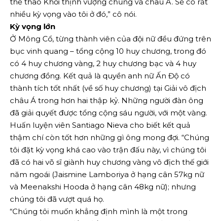
thể thao Khối thịnh vượng chung và châu Á. Sẽ có rất
nhiều kỳ vọng vào tôi ở đó,” cô nói.
Kỳ vọng lớn
Ở Mông Cổ, từng thành viên của đội nữ đều đứng trên
bục vinh quang – tổng cộng 10 huy chương, trong đó
có 4 huy chương vàng, 2 huy chương bạc và 4 huy
chương đồng. Kết quả là quyền anh nữ Ấn Độ có
thành tích tốt nhất (về số huy chương) tại Giải vô địch
châu Á trong hơn hai thập kỷ. Những người đàn ông
đã giải quyết được tổng cộng sáu người, với một vàng.
Huấn luyện viên Santiago Nieva cho biết kết quả
thậm chí còn tốt hơn những gì ông mong đợi. “Chúng
tôi đặt kỳ vọng khá cao vào trận đấu này, vì chúng tôi
đã có hai võ sĩ giành huy chương vàng vô địch thế giới
năm ngoái (Jaismine Lamboriya ở hạng cân 57kg nữ
và Meenakshi Hooda ở hạng cân 48kg nữ); nhưng
chúng tôi đã vượt quá họ.
“Chúng tôi muốn khẳng định mình là một trong