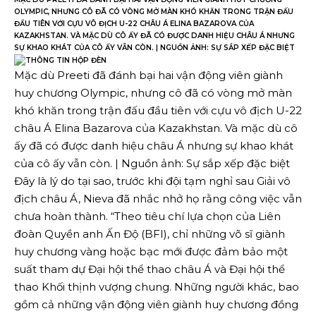
OLYMPIC, NHƯNG CÔ ĐÃ CÓ VÒNG MỞ MÀN KHÓ KHĂN TRONG TRẬN ĐẤU
ĐẦU TIÊN VỚI CỰU VÔ ĐỊCH U-22 CHÂU Á ELINA BAZAROVA CỦA
KAZAKHSTAN. VÀ MẶC DÙ CÔ ẤY ĐÃ CÓ ĐƯỢC DANH HIỆU CHÂU Á NHƯNG
SỰ KHAO KHÁT CỦA CÔ ẤY VẪN CÒN. | NGUỒN ẢNH: SỰ SẮP XẾP ĐẶC BIỆT
Mặc dù Preeti đã đánh bại hai vận động viên giành
huy chương Olympic, nhưng cô đã có vòng mở màn
khó khăn trong trận đấu đầu tiên với cựu vô địch U-22
châu Á Elina Bazarova của Kazakhstan. Và mặc dù cô
ấy đã có được danh hiệu châu Á nhưng sự khao khát
của cô ấy vẫn còn. | Nguồn ảnh: Sự sắp xếp đặc biệt
Đây là lý do tại sao, trước khi đội tạm nghỉ sau Giải vô
địch châu Á, Nieva đã nhắc nhở họ rằng công việc vẫn
chưa hoàn thành. “Theo tiêu chí lựa chọn của Liên
đoàn Quyền anh Ấn Độ (BFI), chỉ những võ sĩ giành
huy chương vàng hoặc bạc mới được đảm bảo một
suất tham dự Đại hội thể thao châu Á và Đại hội thể
thao Khối thịnh vượng chung. Những người khác, bao
gồm cả những vận động viên giành huy chương đồng