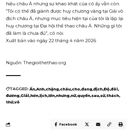
hiệu châu Á nhưng sự khao khát của cô ấy vẫn còn.
“Tôi có thể đã giành được huy chương vàng tại Giải vô
địch châu Á, nhưng mục tiêu hiện tại của tôi là lặp lại
huy chương tại Đại hội thể thao châu Á. Những gì tôi
đã làm là chưa đủ”, cô nói.
Xuất bản vào ngày 22 tháng 4 năm 2026
Nguồn: Thegioithethao.org
TAGGED:
Ấn
Anh
chặng
châu
cho
đang
địch
Độ
đôi
đương
Giải
hơn
lịch
lớn
nhưng
nữ
quyền
sau
sử
thách
thứ
vô
Facebook