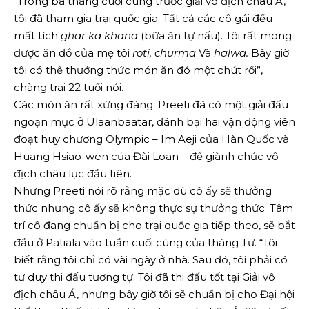
“Trong ba tháng cuối cùng trước giải vô địch châu Á,
tôi đã tham gia trại quốc gia. Tất cả các cô gái đều
mất tích
ghar ka khana
(bữa ăn tự nấu). Tôi rất mong
được ăn đồ của mẹ tôi
roti, churma
Và
halwa.
Bây giờ
tôi có thể thưởng thức món ăn đó một chút rồi”,
chàng trai 22 tuổi nói.
Các món ăn rất xứng đáng. Preeti đã có một giải đấu
ngoạn mục ở Ulaanbaatar, đánh bại hai vận động viên
đoạt huy chương Olympic – Im Aeji của Hàn Quốc và
Huang Hsiao-wen của Đài Loan – để giành chức vô
địch châu lục đầu tiên.
Nhưng Preeti nói rõ rằng mặc dù cô ấy sẽ thưởng
thức nhưng cô ấy sẽ không thực sự thưởng thức. Tâm
trí cô đang chuẩn bị cho trại quốc gia tiếp theo, sẽ bắt
đầu ở Patiala vào tuần cuối cùng của tháng Tư. “Tôi
biết rằng tôi chỉ có vài ngày ở nhà. Sau đó, tôi phải có
tư duy thi đấu tương tự. Tôi đã thi đấu tốt tại Giải vô
địch châu Á, nhưng bây giờ tôi sẽ chuẩn bị cho Đại hội