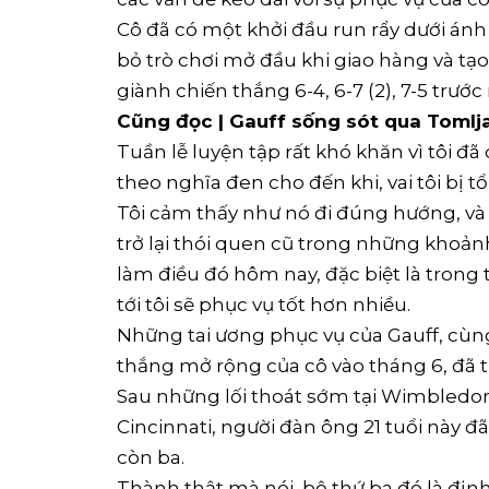
Cô đã có một khởi đầu run rẩy dưới án
bỏ trò chơi mở đầu khi giao hàng và tạo r
giành chiến thắng 6-4, 6-7 (2), 7-5 trước
Cũng đọc | Gauff sống sót qua Tomlja
Tuần lễ luyện tập rất khó khăn vì tôi đã
theo nghĩa đen cho đến khi, vai tôi bị t
Tôi cảm thấy như nó đi đúng hướng, và t
trở lại thói quen cũ trong những khoảnh
làm điều đó hôm nay, đặc biệt là trong 
tới tôi sẽ phục vụ tốt hơn nhiều.
Những tai ương phục vụ của Gauff, cùn
thắng mở rộng của cô vào tháng 6, đã 
Sau những lối thoát sớm tại Wimbledon
Cincinnati, người đàn ông 21 tuổi này đ
còn ba.
Thành thật mà nói, bộ thứ ba đó là định