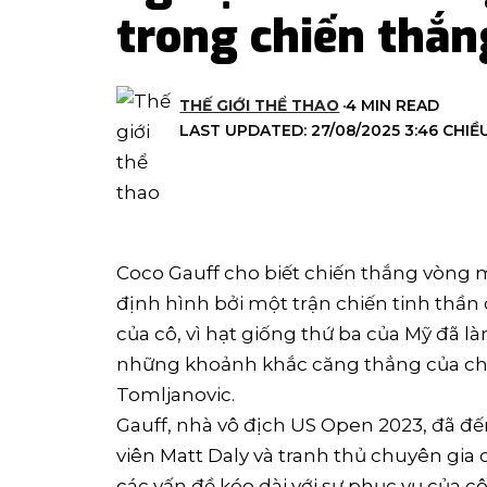
trong chiến thắ
THẾ GIỚI THỂ THAO
4 MIN READ
LAST UPDATED: 27/08/2025 3:46 CHIỀ
Coco Gauff cho biết chiến thắng vòng 
định hình bởi một trận chiến tinh thần 
của cô, vì hạt giống thứ ba của Mỹ đã 
những khoảnh khắc căng thẳng của chi
Tomljanovic.
Gauff, nhà vô địch US Open 2023, đã đế
viên Matt Daly và tranh thủ chuyên gia 
các vấn đề kéo dài với sự phục vụ của cô