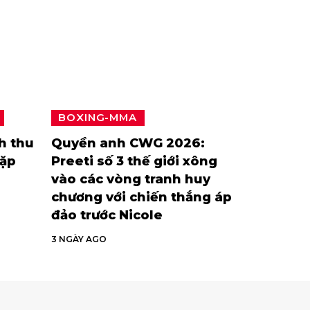
BOXING-MMA
h thu
Quyền anh CWG 2026:
gặp
Preeti số 3 thế giới xông
vào các vòng tranh huy
chương với chiến thắng áp
đảo trước Nicole
3 NGÀY AGO