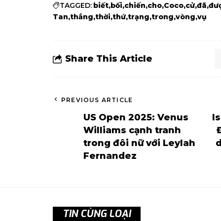
TAGGED:
biết
bối
chiến
cho
Coco
cử
đã
đư
Tan
thắng
thời
thứ
trạng
trong
vòng
vụ
Share This Article
PREVIOUS ARTICLE
US Open 2025: Venus
I
Williams cạnh tranh
trong đôi nữ với Leylah
Fernandez
TIN CÙNG LOẠI