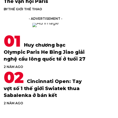
Thế vận hội Paris
BY
THẾ GIỚI THỂ THAO
- ADVERTISEMENT -
Huy chương bạc
Olympic Paris He Bing Jiao giải
nghệ cầu lông quốc tế ở tuổi 27
2 NĂM AGO
Cincinnati Open: Tay
vợt số 1 thế giới Swiatek thua
Sabalenka ở bán kết
2 NĂM AGO