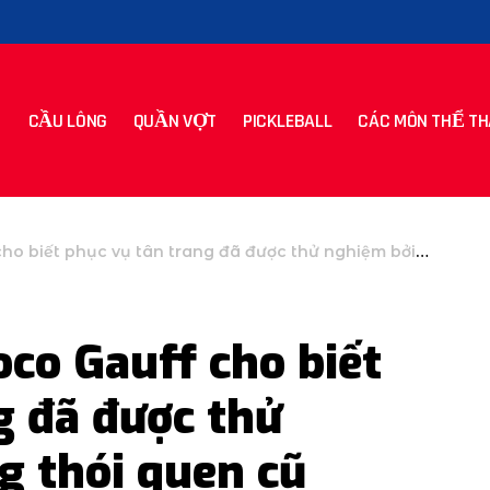
CẦU LÔNG
QUẦN VỢT
PICKLEBALL
CÁC MÔN THỂ TH
tân trang đã được thử nghiệm bởi những thói quen cũ trong chiến thắng vòng một
co Gauff cho biết
g đã được thử
g thói quen cũ