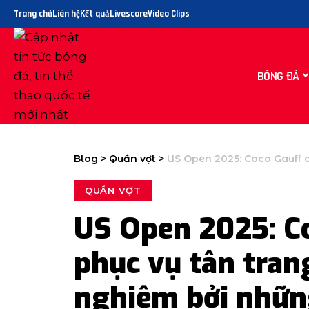
Trang chủ
Liên hệ
Kết quả
Livescore
Video Clips
BÓNG ĐÁ
Blog
>
Quần vợt
>
US Open 2025: Coco Gauff cho biết phục vụ 
QUẦN VỢT
US Open 2025: Co
phục vụ tân tran
nghiệm bởi nhữn