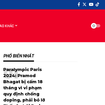
AO KHÁC
PHỔ BIẾN NHẤT
Paralympic Paris
2024: Pramod
Bhagat bị cấm 18
tháng vì vi phạm
quy định chống
doping, phải bỏ lỡ