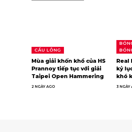
BÓN
CẦU LÔNG
BÓNG
Mùa giải khốn khổ của HS
Real 
Prannoy tiếp tục với giải
kỷ lụ
Taipei Open Hammering
khó 
2 NGÀY AGO
3 NGÀY