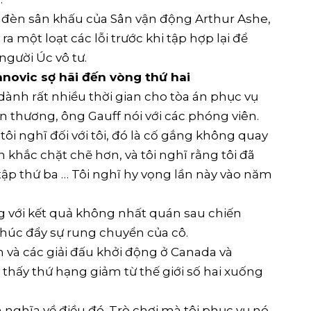
h đèn sân khấu của Sân vận động Arthur Ashe,
a một loạt các lỗi trước khi tập hợp lại để
 người Úc vô tư.
novic sợ hãi đến vòng thứ hai
 dành rất nhiều thời gian cho tòa án phục vụ
ổn thương, ông Gauff nói với các phóng viên.
ôi nghĩ đối với tôi, đó là cố gắng không quay
 khắc chặt chẽ hơn, và tôi nghĩ rằng tôi đã
tập thứ ba … Tôi nghĩ hy vọng lần này vào năm
g với kết quả không nhất quán sau chiến
thúc đẩy sự rung chuyển của cô.
 và các giải đấu khởi động ở Canada và
ã thấy thứ hạng giảm từ thế giới số hai xuống
 nghĩa về điều đó. Trò chơi mà tôi phục vụ nó