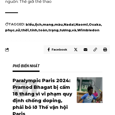
nguồn: Thế giới thể thao
TAGGED:
biểu
lịch
mang
màu
Nadal
Naomi
Osaka
phục
sử
thời
tính
toàn
trạng
tương
và
Wimbledon
Facebook
PHỔ BIẾN NHẤT
Paralympic Paris 2024:
Pramod Bhagat bị cấm
18 tháng vì vi phạm quy
định chống doping,
phải bỏ lỡ Thế vận hội
Paris