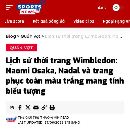
Aa
Live score
Kết quả bóng đá
Video clips
Ngoại Hạng A
Blog
>
Quần vợt
>
Lịch sử thời trang Wimbledon: Naomi Osaka, Nadal và trang phục toàn màu trắng mang tính biểu tượng
QUẦN VỢT
Lịch sử thời trang Wimbledon:
Naomi Osaka, Nadal và trang
phục toàn màu trắng mang tính
biểu tượng
THẾ GIỚI THỂ THAO
4 MIN READ
LAST UPDATED: 27/06/2026 8:15 SÁNG