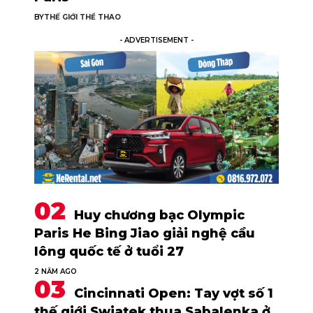
BY
THẾ GIỚI THỂ THAO
- ADVERTISEMENT -
Huy chương bạc Olympic
Paris He Bing Jiao giải nghệ cầu
lông quốc tế ở tuổi 27
2 NĂM AGO
Cincinnati Open: Tay vợt số 1
thế giới Swiatek thua Sabalenka ở