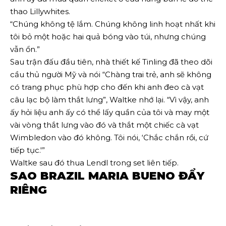
thao Lillywhites.
“Chúng không tệ lắm. Chúng không linh hoạt nhất khi
tôi bỏ một hoặc hai quả bóng vào túi, nhưng chúng
vẫn ổn.”
Sau trận đấu đầu tiên, nhà thiết kế Tinling đã theo dõi
cầu thủ người Mỹ và nói “Chàng trai trẻ, anh sẽ không
có trang phục phù hợp cho đến khi anh đeo cà vạt
câu lạc bộ làm thắt lưng”, Waltke nhớ lại. “Vì vậy, anh
ấy hỏi liệu anh ấy có thể lấy quần của tôi và may một
vài vòng thắt lưng vào đó và thắt một chiếc cà vạt
Wimbledon vào đó không. Tôi nói, ‘Chắc chắn rồi, cứ
tiếp tục.'”
Waltke sau đó thua Lendl trong set liên tiếp.
SAO BRAZIL MARIA BUENO ĐẨY
RIÊNG