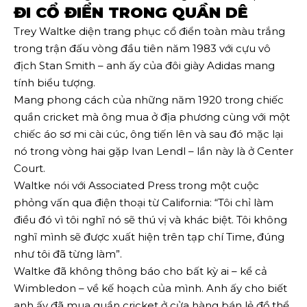
ĐI CỔ ĐIỂN TRONG QUẦN DÊ
Trey Waltke diện trang phục cổ điển toàn màu trắng
trong trận đấu vòng đầu tiên năm 1983 với cựu vô
địch Stan Smith – anh ấy của đôi giày Adidas mang
tính biểu tượng.
Mang phong cách của những năm 1920 trong chiếc
quần cricket mà ông mua ở địa phương cùng với một
chiếc áo sơ mi cài cúc, ông tiến lên và sau đó mặc lại
nó trong vòng hai gặp Ivan Lendl – lần này là ở Center
Court.
Waltke nói với Associated Press trong một cuộc
phỏng vấn qua điện thoại từ California: “Tôi chỉ làm
điều đó vì tôi nghĩ nó sẽ thú vị và khác biệt. Tôi không
nghĩ mình sẽ được xuất hiện trên tạp chí Time, đúng
như tôi đã từng làm”.
Waltke đã không thông báo cho bất kỳ ai – kể cả
Wimbledon – về kế hoạch của mình. Anh ấy cho biết
anh ấy đã mua quần cricket ở cửa hàng bán lẻ đồ thể